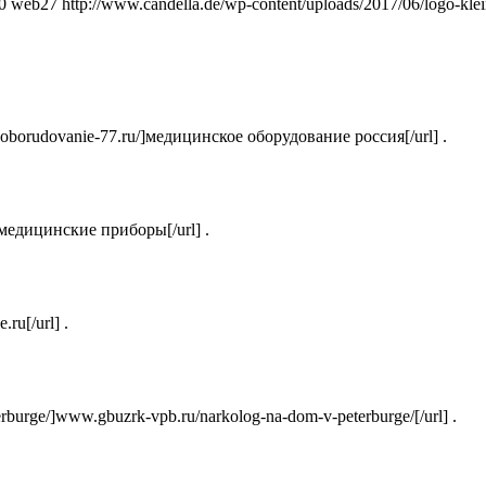
0
web27
http://www.candella.de/wp-content/uploads/2017/06/logo-klei
oborudovanie-77.ru/]медицинское оборудование россия[/url] .
]медицинские приборы[/url] .
ru[/url] .
rburge/]www.gbuzrk-vpb.ru/narkolog-na-dom-v-peterburge/[/url] .