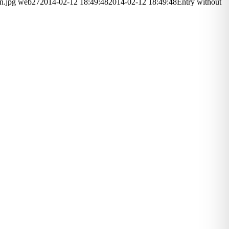
n.jpg
web27
2014-02-12 18:49:48
2014-02-12 18:49:48
Entry without