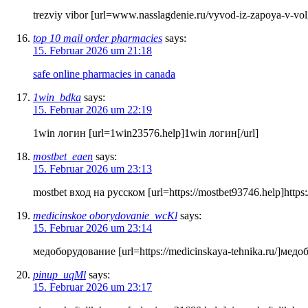
trezviy vibor [url=www.nasslagdenie.ru/vyvod-iz-zapoya-v-vo
top 10 mail order pharmacies
says:
15. Februar 2026 um 21:18
safe online pharmacies in canada
1win_bdka
says:
15. Februar 2026 um 22:19
1win логин [url=1win23576.help]1win логин[/url]
mostbet_eaen
says:
15. Februar 2026 um 23:13
mostbet вход на русском [url=https://mostbet93746.help]https:
medicinskoe oborydovanie_wcKl
says:
15. Februar 2026 um 23:14
медоборудование [url=https://medicinskaya-tehnika.ru/]медоб
pinup_uqMl
says:
15. Februar 2026 um 23:17