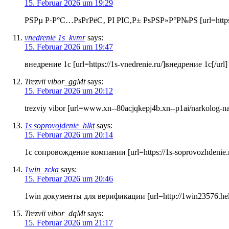
15. Februar 2026 um 19:29
РЅРµ Р·Р°С…РѕРґРёС‚ РІ РІС‚Р± РѕРЅР»Р°Р№РЅ [url=https://vtb-
vnedrenie 1s_kvmr
says:
15. Februar 2026 um 19:47
внедрение 1c [url=https://1s-vnedrenie.ru/]внедрение 1c[/url] 
Trezvii vibor_ggMt
says:
15. Februar 2026 um 20:12
trezviy vibor [url=www.xn--80acjqkepj4b.xn--p1ai/narkolog-n
1s soprovojdenie_hlkt
says:
15. Februar 2026 um 20:14
1с сопровождение компании [url=https://1s-soprovozhdenie.ru
1win_zcka
says:
15. Februar 2026 um 20:46
1win документы для верификации [url=http://1win23576.help/
Trezvii vibor_dqMt
says:
15. Februar 2026 um 21:17