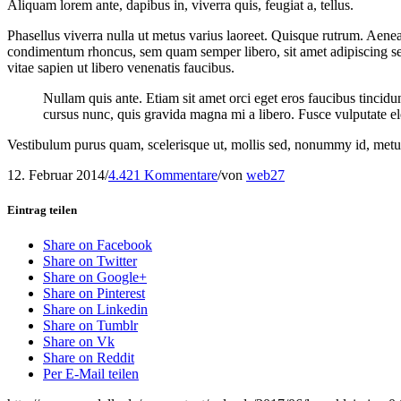
Aliquam lorem ante, dapibus in, viverra quis, feugiat a, tellus.
Phasellus viverra nulla ut metus varius laoreet. Quisque rutrum. Aenea
condimentum rhoncus, sem quam semper libero, sit amet adipiscing se
vitae sapien ut libero venenatis faucibus.
Nullam quis ante. Etiam sit amet orci eget eros faucibus tincidu
cursus nunc, quis gravida magna mi a libero. Fusce vulputate el
Vestibulum purus quam, scelerisque ut, mollis sed, nonummy id, met
12. Februar 2014
/
4.421 Kommentare
/
von
web27
Eintrag teilen
Share on Facebook
Share on Twitter
Share on Google+
Share on Pinterest
Share on Linkedin
Share on Tumblr
Share on Vk
Share on Reddit
Per E-Mail teilen