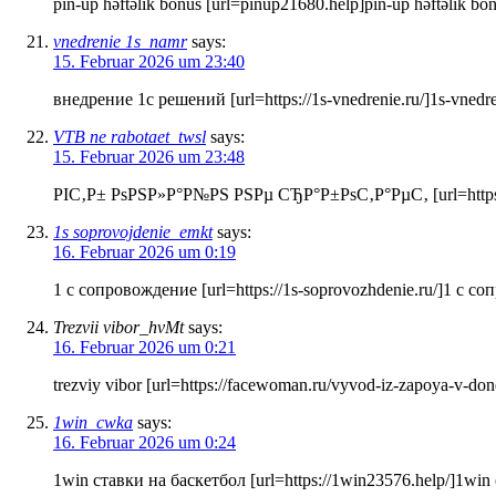
pin-up həftəlik bonus [url=pinup21680.help]pin-up həftəlik bon
vnedrenie 1s_namr
says:
15. Februar 2026 um 23:40
внедрение 1с решений [url=https://1s-vnedrenie.ru/]1s-vnedreni
VTB ne rabotaet_twsl
says:
15. Februar 2026 um 23:48
РІС‚Р± РѕРЅР»Р°Р№РЅ РЅРµ СЂР°Р±РѕС‚Р°РµС‚ [url=https://ww
1s soprovojdenie_emkt
says:
16. Februar 2026 um 0:19
1 с сопровождение [url=https://1s-soprovozhdenie.ru/]1 с со
Trezvii vibor_hvMt
says:
16. Februar 2026 um 0:21
trezviy vibor [url=https://facewoman.ru/vyvod-iz-zapoya-v-don
1win_cwka
says:
16. Februar 2026 um 0:24
1win ставки на баскетбол [url=https://1win23576.help/]1win 