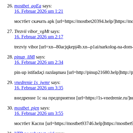
mostbet_agEa
says:
16. Februar 2026 um 1:21
мостбет скачать apk [url=https://mostbet20394.help/]https://mo
Trezvii vibor_vgMt
says:
16. Februar 2026 um 2:17
trezviy vibor [url=xn--80acjqkepj4b.xn--p1ai/narkolog-na-dom
pinup_liMl
says:
16. Februar 2026 um 2:34
pin-up istifadəçi razılaşması [url=http://pinup21680.help]http:/
vnedrenie 1s_jwmr
says:
16. Februar 2026 um 3:35
внедрение 1с на предприятии [url=https://1s-vnedrenie.ru/]
mostbet_pjen
says:
16. Februar 2026 um 3:55
мостбет Каспи [url=https://mostbet93746.help]https://mostbet9