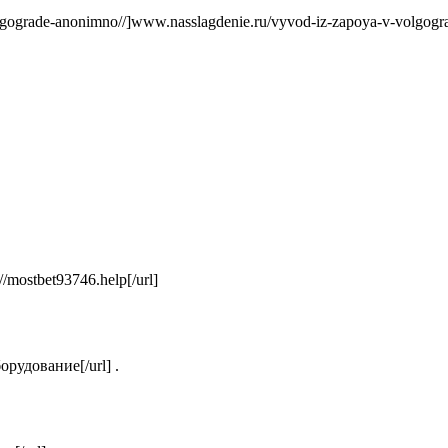
lgograde-anonimno//]www.nasslagdenie.ru/vyvod-iz-zapoya-v-volgograd
//mostbet93746.help[/url]
орудование[/url] .