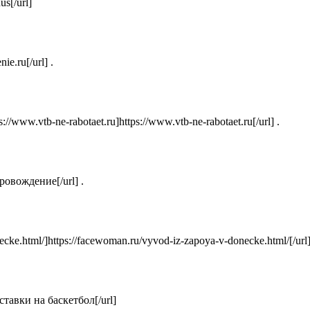
us[/url]
e.ru[/url] .
w.vtb-ne-rabotaet.ru]https://www.vtb-ne-rabotaet.ru[/url] .
провождение[/url] .
ecke.html/]https://facewoman.ru/vyvod-iz-zapoya-v-donecke.html/[/url]
ставки на баскетбол[/url]