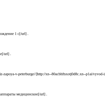
ождение 1 с[/url] .
[/url] .
iz-zapoya-v-peterburge//]http://xn--80acbhftsxotj0d8c.xn--p1ai/vyvod-iz
/]аппараты медицинские[/url] .