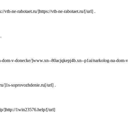
ne-rabotaet.ru/]https://vtb-ne-rabotaet.ru/[/url] .
.
a-dom-v-donecke/]www.xn--80acjqkepj4b.xn--p1ai/narkolog-na-dom-v-d
/]1s-soprovozhdenie.ru[/url] .
]http://1win23576.help/[/url]