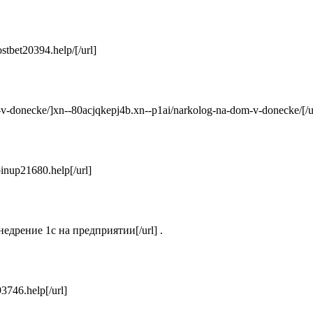
stbet20394.help/[/url]
-v-donecke/]xn--80acjqkepj4b.xn--p1ai/narkolog-na-dom-v-donecke/[/ur
/pinup21680.help[/url]
внедрение 1с на предприятии[/url] .
3746.help[/url]