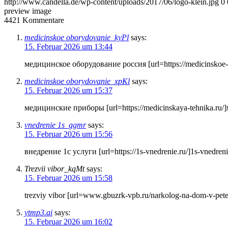
http://www.candella.de/wp-content/uploads/2017/06/logo-klein.jpg
0
preview image
4421
Kommentare
medicinskoe oborydovanie_kyPl
says:
15. Februar 2026 um 13:44
медицинское оборудование россия [url=https://medicinskoe-
medicinskoe oborydovanie_xpKl
says:
15. Februar 2026 um 15:37
медицинские приборы [url=https://medicinskaya-tehnika.ru/
vnedrenie 1s_ggmr
says:
15. Februar 2026 um 15:56
внедрение 1с услуги [url=https://1s-vnedrenie.ru/]1s-vnedrenie.
Trezvii vibor_kqMt
says:
15. Februar 2026 um 15:58
trezviy vibor [url=www.gbuzrk-vpb.ru/narkolog-na-dom-v-pete
ytmp3.ai
says:
15. Februar 2026 um 16:02