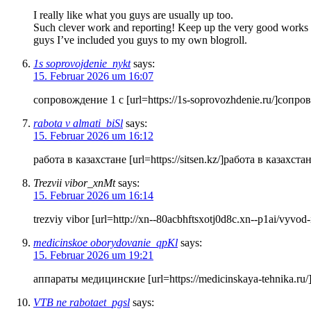
I really like what you guys are usually up too.
Such clever work and reporting! Keep up the very good works
guys I’ve included you guys to my own blogroll.
1s soprovojdenie_nykt
says:
15. Februar 2026 um 16:07
сопровождение 1 с [url=https://1s-soprovozhdenie.ru/]сопров
rabota v almati_biSl
says:
15. Februar 2026 um 16:12
работа в казахстане [url=https://sitsen.kz/]работа в казахстане
Trezvii vibor_xnMt
says:
15. Februar 2026 um 16:14
trezviy vibor [url=http://xn--80acbhftsxotj0d8c.xn--p1ai/vyvod-
medicinskoe oborydovanie_qpKl
says:
15. Februar 2026 um 19:21
аппараты медицинские [url=https://medicinskaya-tehnika.ru
VTB ne rabotaet_pgsl
says: