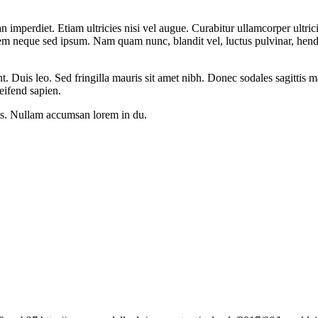
n imperdiet. Etiam ultricies nisi vel augue. Curabitur ullamcorper ultri
m neque sed ipsum. Nam quam nunc, blandit vel, luctus pulvinar, hendr
nt. Duis leo. Sed fringilla mauris sit amet nibh. Donec sodales sagittis
eifend sapien.
us. Nullam accumsan lorem in du.